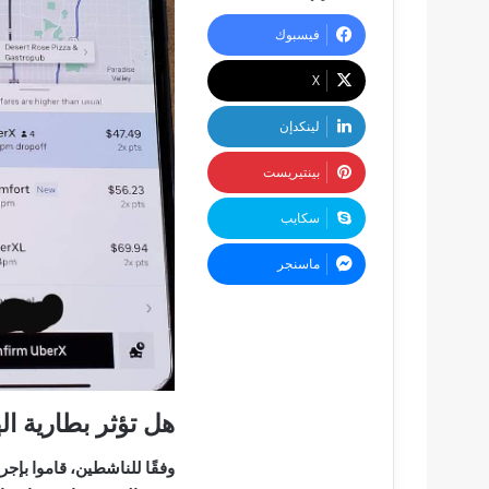
فيسبوك
‫X
لينكدإن
بينتيريست
سكايب
ماسنجر
هل تؤثر بطارية ا
وفقًا للناشطين، قاموا بإ