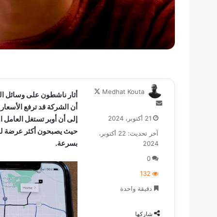
تابع
Medhat Kouta
أثار ناشطون على وسائل ال
على
أرسل
أن الشركة قد ترفع الأسعار 
X
بريدا
21 أكتوبر، 2024
إلى أن أوبر تستغل العامل 
إلكترونيا
حيث يصبحون أكثر عرضة لل
آخر تحديث: 22 أكتوبر،
بسرعة.
2024
0
132
دقيقة واحدة
شاركها