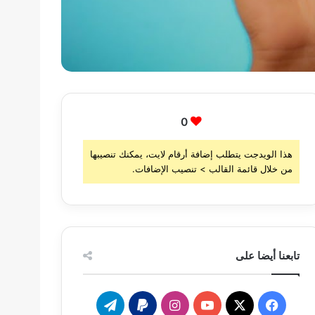
0
هذا الويدجت يتطلب إضافة أرقام لايت، يمكنك تنصيبها
من خلال قائمة القالب > تنصيب الإضافات.
تابعنا أيضا على
‫X
فيسبوك
‫YouTube
انستقرام
تيلقرام