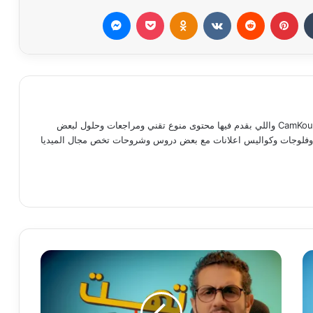
بينتيريست
Odnoklassniki
‫Pocket
ماسنجر
مدحت ماجد كوته صاحب موقع وقناة CamKou واللي بقدم فيها محتوى منوع تقني ومراجعات وحلول لبعض
ات وفلوجات وكواليس اعلانات مع بعض دروس وشروحات تخص مجال الميديا
رام
‫TikT
كيفية
تجنب
الطرق
المغلقة