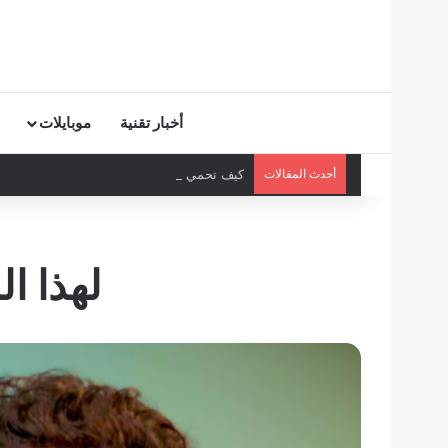
أخبار تقنية
موبايلات
أحدث المقالات
كيف تحمي أطفالك من ظاهرة “Elsagate” على يوتيوب؟
لهذا ا