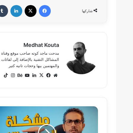
فيسبوك
‫X
لينكدإن
شاركها
Medhat Kouta
المشاكل التقنية بالإضافة إلى لقائ
والمهتمين بيها وحجات تانيه كتير
موقع
‫X
فيسبوك
لينكدإن
‫YouTube
بيهانس
انستق
ok
الويب
كيفية
استخدام
ميزة
"الوضع