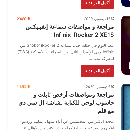
أكمل القراءة »
16 ديسمبر، 2020
2٬989
مراجعة و مواصفات سماعة إنفينيكس
Infinix iRocker 2 XE18
معنا اليوم في حلقة جديد سماعة Snokor iRocker 2 من
Infinix وهي الإصدار الثاني من السماعات الاسلكية (TWS)
للشركة تحت…
أكمل القراءة »
6 ديسمبر، 2020
1٬653
مراجعة ومواصفات أرخص تابلت و
حاسوب لوحي للكتابة بشاشة ال سي دي
مع قلم
يبحث الكثير من المصممين عن أداه تسهل عملهم ورسم
افكارهم بسرعه وبفعالية كما يبحث الكثير من الأهالي عن