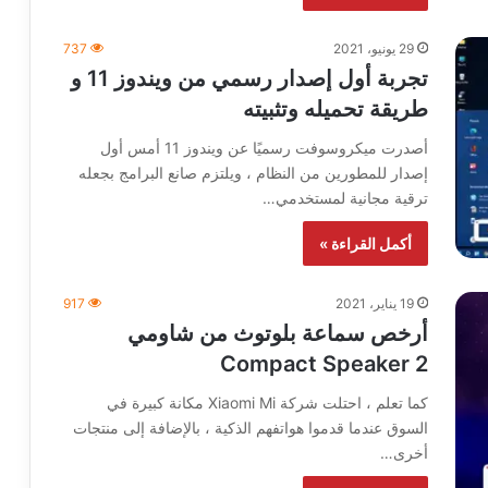
29 يونيو، 2021
737
تجربة أول إصدار رسمي من ويندوز 11 و
طريقة تحميله وتثبيته
أصدرت ميكروسوفت رسميًا عن ويندوز 11 أمس أول
إصدار للمطورين من النظام ، ويلتزم صانع البرامج بجعله
ترقية مجانية لمستخدمي…
أكمل القراءة »
19 يناير، 2021
917
أرخص سماعة بلوتوث من شاومي
Compact Speaker 2
كما تعلم ، احتلت شركة Xiaomi Mi مكانة كبيرة في
السوق عندما قدموا هواتفهم الذكية ، بالإضافة إلى منتجات
أخرى…