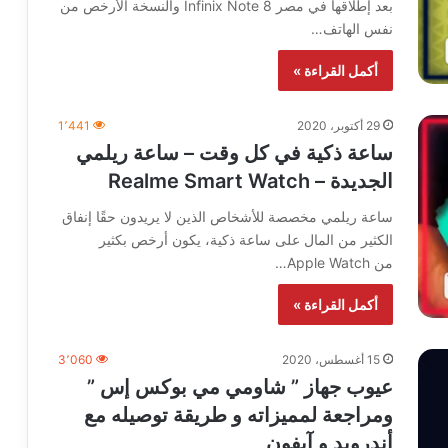
بعد إطلاقها في مصر Infinix Note 8 والنسخة الأرخص من
نفس الهاتف…
أكمل القراءة »
29 أكتوبر، 2020
1٬441
ساعة ذكية في كل وقت – ساعة ريلمي
الجديدة – Realme Smart Watch
ساعة ريلمي مخصصة للأشخاص الذين لا يريدون حقًا إنفاق
الكثير من المال على ساعة ذكية، يكون أرخص بكثير
من Apple Watch…
أكمل القراءة »
15 أغسطس، 2020
3٬060
عيوب جهاز ” شاومي مي بوكس إس ”
ومراجعة لمميزاته و طريقة توصيله مع
أندرويد و آيفون