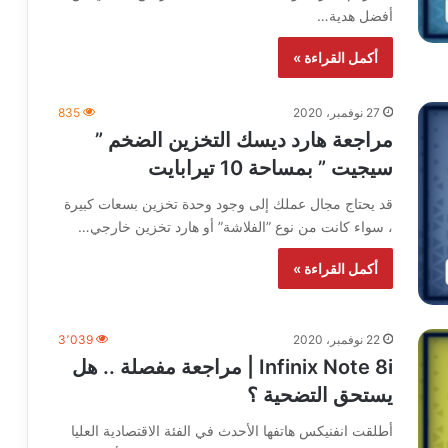
أفضل هدية…
أكمل القراءة »
27 نوفمبر، 2020
835
مراجعة هارد ديسك التخزين الضخم ”
سيجيت ” بمساحة 10 تيرابايت
قد يحتاج مجال عملك إلى وجود وحدة تخزين بسعات كبيرة
، سواء كانت من نوع ”الفلاشة” أو هارد تخزين خارجي…
أكمل القراءة »
22 نوفمبر، 2020
3٬039
Infinix Note 8i | مراجعة مفصلة .. هل
يستحق التضحية ؟
أطلقت انفنيكس هاتفها الأحدث في الفئة الاقتصادية العليا