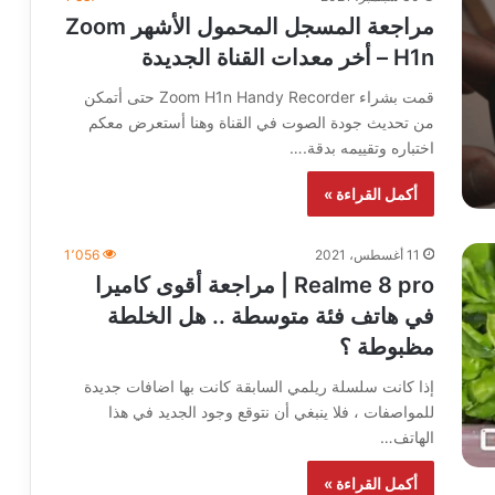
مراجعة المسجل المحمول الأشهر Zoom
H1n – أخر معدات القناة الجديدة
قمت بشراء Zoom H1n Handy Recorder حتى أتمكن
من تحديث جودة الصوت في القناة وهنا أستعرض معكم
اختباره وتقييمه بدقة.…
أكمل القراءة »
11 أغسطس، 2021
1٬056
Realme 8 pro | مراجعة أقوى كاميرا
في هاتف فئة متوسطة .. هل الخلطة
مظبوطة ؟
إذا كانت سلسلة ريلمي السابقة كانت بها اضافات جديدة
للمواصفات ، فلا ينبغي أن نتوقع وجود الجديد في هذا
الهاتف…
أكمل القراءة »