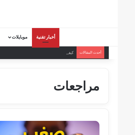
أخبار تقنية
موبايلات
أحدث المقالات
كيف تحمي أطفالك من ظاهرة “Elsagate” على يوتيوب؟
مراجعات