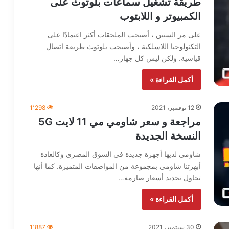
طريقة تشغيل سماعات بلوتوث على
الكمبيوتر و اللابتوب
على مر السنين ، أصبحت الملحقات أكثر اعتمادًا على
التكنولوجيا اللاسلكية ، وأصبحت بلوتوث طريقة اتصال
قياسية. ولكن ليس كل جهاز…
أكمل القراءة »
12 نوفمبر، 2021
1٬298
مراجعة و سعر شاومي مي 11 لايت 5G
النسخة الجديدة
شاومي لديها أجهزة جديدة في السوق المصري وكالعادة
أبهرتنا شاومي بمجموعة من المواصفات المتميزة. كما أنها
تحاول تحديد أسعار صارمة…
أكمل القراءة »
30 سبتمبر، 2021
1٬887