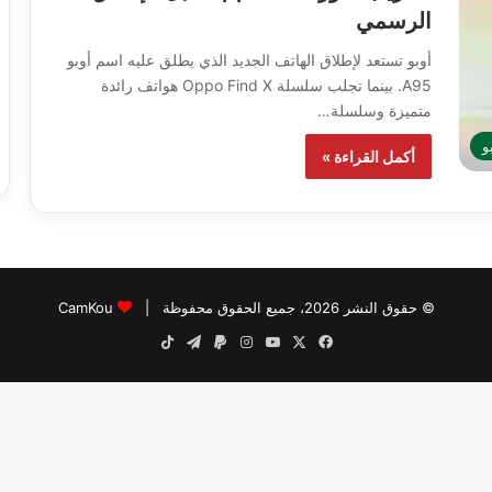
الرسمي
أوبو تستعد لإطلاق الهاتف الجديد الذي يطلق عليه اسم أوبو
A95. بينما تجلب سلسلة Oppo Find X هواتف رائدة
متميزة وسلسلة…
و
أكمل القراءة »
© حقوق النشر 2026، جميع الحقوق محفوظة |
CamKou
‫X
فيسبوك
‫YouTube
انستقرام
تيلقرام
‫TikTok