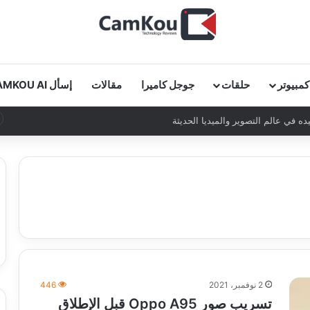
كمبيوتر
حلقات
جوجل كاميرا
مقالات
إسأل CAMKOU AI
 في عالم التصوير والميديا الحديثة
2 نوفمبر، 2021
446
تسريب صور Oppo A95 قبل الإطلاق