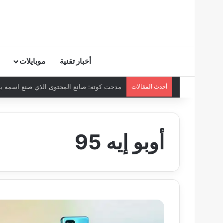
أخبار تقنية
موبايلات
أحدث المقالات
مدحت كوته: صانع المحتوى الذي صنع اسمه بيده
أوبو إيه 95