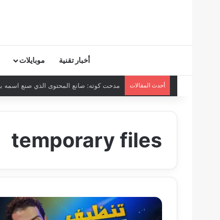
أخبار تقنية
موبايلات
أحدث المقالات
مدحت كوته: صانع المحتوى الذي صنع اسمه بيده
temporary files