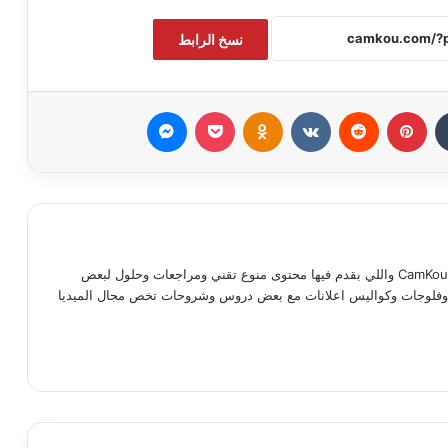
نسخ الرابط
بينتيريست
Odnoklassniki
‫Pocket
ماسنجر
مدحت ماجد كوته صاحب موقع وقناة CamKou واللي بقدم فيها محتوى منوع تقني ومراجعات وحلول لبعض
ات وفلوجات وكواليس اعلانات مع بعض دروس وشروحات تخص مجال الميديا
رام
‫TikT