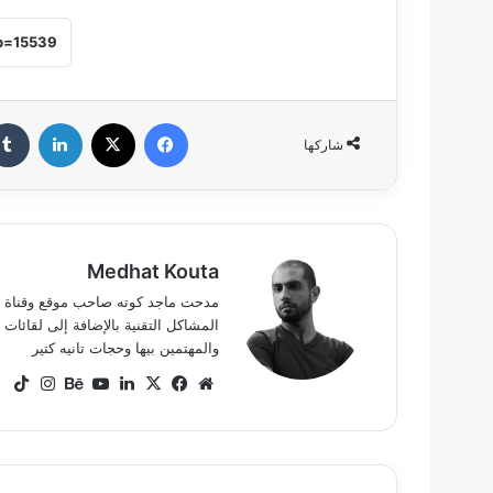
فيسبوك
‫X
لينكدإن
شاركها
Medhat Kouta
المشاكل التقنية بالإضافة إلى لقائ
والمهتمين بيها وحجات تانيه كتير
موقع
‫X
فيسبوك
لينكدإن
‫YouTube
بيهانس
انستق
ok
الويب