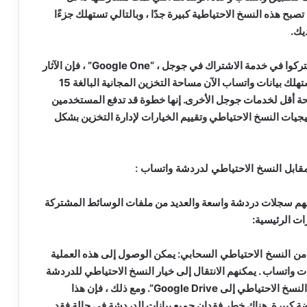
صبح هذه النسخ الاحتياطية كبيرة جدًا ، وبالتالي تستهلك جزءًا
يك.
بالنسبة لأولئك الذين لم يشتركوا في خدمة الاشتراك في جوجل ، “Google One” ، فإن الآثار
المترتبة واضحة تمامًا. ستستهلك بيانات واتساب الآن مساحة التخزين المجانية البالغة 15
ة أقل لخدمات جوجل الأخرى. إنها خطوة قد تدفع المستخدمين
يجيات النسخ الاحتياطي وتقييم الخيارات لإدارة التخزين بشكل
مقابل النسخ الاحتياطي لدردشة واتساب :
يهم سجلات دردشة واسعة والعديد من ملفات الوسائط المشتركة
ات الرئيسية:
 من النسخ الاحتياطي السحابي:
يمكن الوصول إلى هذه العملية
ت واتساب . يمكنهم الانتقال إلى خيار النسخ الاحتياطي للدردشة
وتحديد “أبدا” لإعداد “النسخ الاحتياطي إلى Google Drive”. ومع ذلك ، فإن هذا
يضة كبيرة. هناك خطر فقدان جميع بيانات الدردشة في حالة فقد