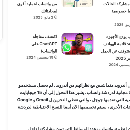
 مشاركة الحالات
من واتساب لحماية أقوى
ط خصوصية
لمحادثاتك
2 مايو، 2025
 يودع الأجهزة
اكتشف مفاجأة
ة: قائمة الهواتف
ChatGPT على
تتوقف عن العمل
الواتساب!
19 ديسمبر، 2024
202
أندرويد متماشيين مع نظرائهم من أندرويد . لم يحصل مستخدمو
iOS أبدًا على نسخ احتياطية مجانية لدردشة واتساب . يشير هذا التحول إلى أن 15 جيجابايت
من البيانات المجانية القياسية التي تقدمها جوجل ، والتي تغطي التخزين ل Gmail و Google
لتطبيقات الأخرى ، سيتم تخصيصها الآن أيضا للنسخ الاحتياطية لدردشة
ك لتطبيق واتساب وعدد الوسائط التي تمت مشاركتها داخل