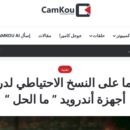
كمبيوتر
حلقات
جوجل كاميرا
مقالات
إسأل CAMKOU AI
 كاملة في دقائق!
تقنية
على النسخ الاحتياطي لد
أجهزة أندرويد ” ما الحل “