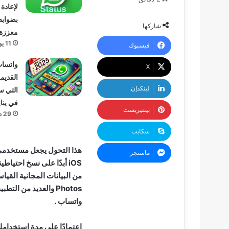
لإعادة
بضواب
شاركها
معززة
11 يونيو، 2025
فيسبوك
واتساب
‫X
القديم
لينكدإن
التي س
في يناير 5
بينتيريست
29 ديسمبر، 2024
سكايب
هذا التحول يجعل مستخدمي 
ماسنجر
Photos والعديد من ا
واتساب .
اعتمادًا على مدة استخدام