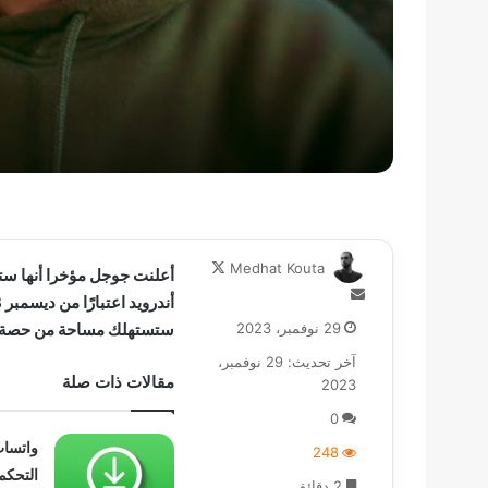
تابع
Medhat Kouta
أعلنت جوجل مؤخرا أنها س
على
أرسل
X
بريدا
29 نوفمبر، 2023
ستستهلك مساحة من حصة 
إلكترونيا
آخر تحديث: 29 نوفمبر،
مقالات ذات صلة
2023
0
واتساب
248
التحكم
2 دقائق