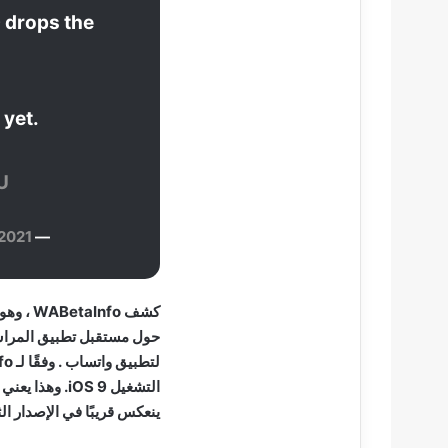
 drops the
 yet.
U
 2021
— WABetaInfo (@WABetaInfo)
كشف nfo
التشغيل iOS 9.
ينعكس قريبًا في الإصدار الث