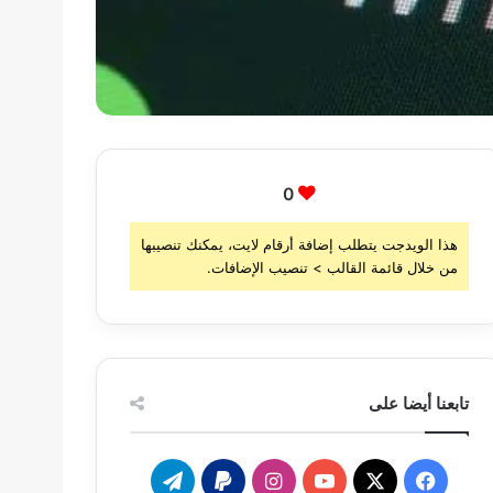
0
هذا الويدجت يتطلب إضافة أرقام لايت، يمكنك تنصيبها
من خلال قائمة القالب > تنصيب الإضافات.
تابعنا أيضا على
‫X
فيسبوك
‫YouTube
انستقرام
تيلقرام