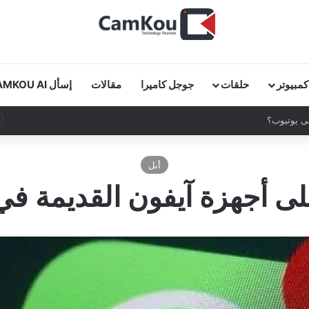
كمبيوتر
حلقات
جوجل كاميرا
مقالات
إسأل CAMKOU AI
أبل
ى أجهزة آيفون القديمة في