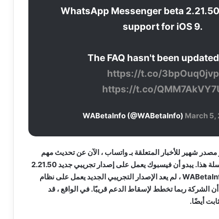
WhatsApp Messenger beta 2.21.50
support for iOS 9.
The FAQ hasn't been updated
https://t.co/3bpOuq0jvp
https://t.co/QMM7AkVY7
March 5,
WABetaI ، وهو مصدر شهير للأخبار المتعلقة بـ واتساب ، الآن عن تحديث مهم
حول مستقبل تطبيق المراسلة هذا. يبدو أن فيسبوك يعمل على إصدار تجريبي جديد 2.21.50
لتطبيق واتساب . وفقًا لـ WABetaInfo ، لم يعد الإصدار التجريبي الجديد يعمل على نظام
 وهذا يعني أن الشركة ربما تخطط لإسقاط الدعم قريبًا. في الواقع ، قد
ابت أيضًا.