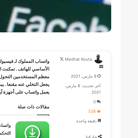
تابع
Medhat Kouta
واتساب المملوك لـ فيسبوك 
على
أرسل
الأساسي للهاتف . تمكنت ال
X
بريدا
8 مارس، 2021
معظم المستخدمين التحول
إلكترونيا
يجعل التخلي عنه مقنعا . يبد
آخر تحديث: 8 مارس،
يعمل واتساب على أجهزة آي
2021
0
مقالات ذات صلة
538
دقيقة واحدة
واتساب
التحكم
شاركها