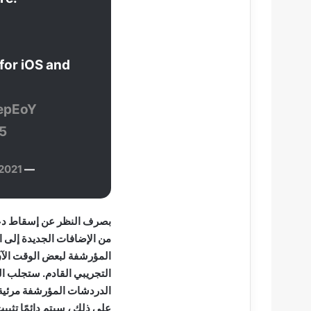
 for iOS and
4epEoY
b5
 2021
— WABetaInfo (@WABetaInfo)
المؤرشفة لبعض الوقت الآن. 
التجريبي القادم. ستجلب 
الدردشات المؤرشفة مرئية 
على ذلك ، سيتم دائمًا تثبيت