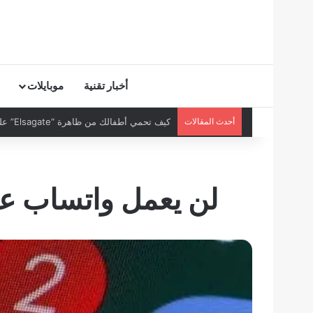
أخبار تقنية
موبايلات
أحدث المقالات
كيف تحمي أطفالك من ظاهرة “Elsagate” على يوتيوب؟
لن يعمل واتساب عل