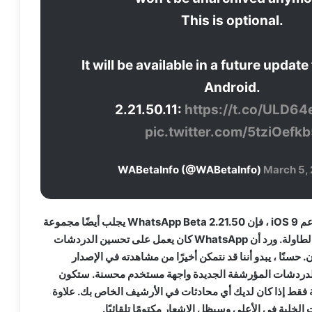
This is optional.
It will be available in a future update
Android.
2.21.50.11:
https://t.co/ULD6
pic.twitter.com/5tziOefk
March 5,
بصرف النظر عن إسقاط دعم iOS 9 ، فإن WhatsApp Beta 2.21.50 يجلب أيضًا مجموعة
من الإضافات الجديدة إلى الطاولة. ورد أن WhatsApp كان يعمل على تحسين الدردشات
حسنًا ، يبدو أننا قد نتمكن أخيرًا من مشاهدته في الإصدار
الدردشات المؤرشفة الجديدة واجهة مستخدم محسنة. ستكون
فقط إذا كان لديك أي محادثات في الأرشيف الخاص بك. علاوة
 الخلية في الأعلى وسيظل الإشعار مكتومًا تلقائيًا.