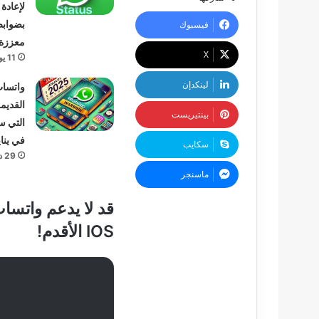
لإعادة
بضواب
فيسبوك
معززة
‫X
11 يونيو، 2025
لينكدإن
واتساب
القديم
بينتيريست
التي س
في يناير 5
سكايب
29 ديسمبر، 2024
ماسنجر
قد لا يدعم واتسا
IOS الأقدم!