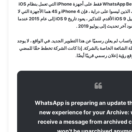
يعمل الإصدار الجديد من WhatsApp Beta فقط على أجهزة iPhone التي تعمل بنظام iOS
10 وما فوق. بالنسبة لأولئك الذين ليسوا على دراية ، فإن iPhone 4 و 4S هما الأجهزة التي لا
تزال تعمل على نظام التشغيل iOS 9 الأقدم. للتذكير ، يعود تاريخ iOS 9 إلى عام 2015 عندما
آخر تحديث إلى يوليو 2019 .
واتساب لم يعلن رسميًا عن هذا التطوير الجديد. في الواقع ، لا يوجد
ة الشائعة الخاصة بالشركة. إذا كانت الشركة تخطط حقًا للمضي
قع رؤية إعلان رسمي قريبًا أيضًا.
WhatsApp is preparing an update th
new experience for your Archive:
receive a message from archived c
won't be unarchived anymo