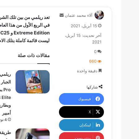
أرسل
آلاء محمد عثمان
تعد ريلمي من بين تلك الشر
بريدا
15 أبريل، 2021
إلكترونيا
آخر تحديث: 15 أبريل،
ليست قائمة كاملة بتلك الا
2021
0
مقالات ذات صلة
660
دقيقة واحدة
ريلمي 
شاركها
Pro
Elite
فيسبوك
‫X
أمبير
4 نوفمبر، 2024
لينكدإن
طريقة
بينتيريست