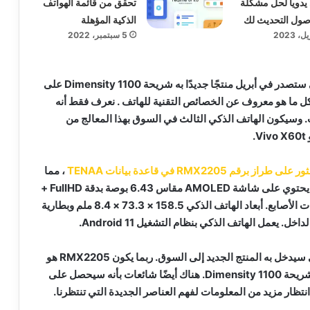
يدويا لحل مشكلة
تحقق من قائمة الهواتف
ول التحديث لك
الذكية المؤهلة
5 سبتمبر، 2022
جاءت المعلومات أن ريلمي ستصدر في أبريل منتجًا جديدًا به شريحة Dimensity 1100 على
كل ما هو معروف عن الخصائص التقنية للهاتف . نعرف فقط أنه
 وسيكون الهاتف الذكي الثالث في السوق بهذا المعالج من
ى طراز برقم RMX2205 في قاعدة بيانات TENAA
، مما
جعل من الممكن معرفة أنه يحتوي على شاشة AMOLED مقاس 6.43 بوصة بدقة FullHD +
وماسح ضوئي مدمج لبصمات الأصابع. أبعاد الهاتف الذكي 158.5 × 73.3 × 8.4 ملم وبطارية
لا يتم الإبلاغ عن الاسم الذي سيدخل به المنتج الجديد إلى السوق. ربما يكون RMX2205 هو
الجهاز الذي يجب أن يقدم شريحة Dimensity 1100. هناك أيضًا شائعات بأنه سيحصل على