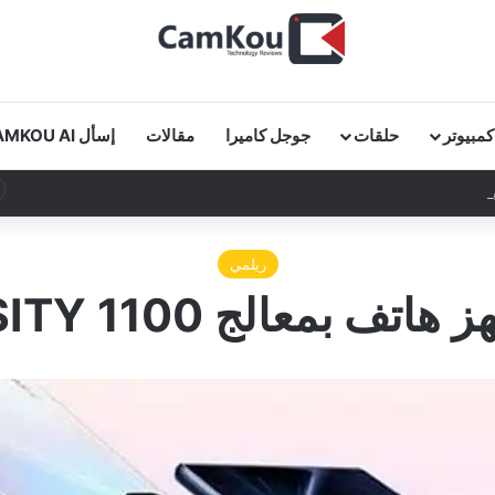
كمبيوتر
حلقات
جوجل كاميرا
مقالات
إسأل CAMKOU AI
 كاملة في دقائق!
ريلمي
ف بمعالج DIMENSITY 1100