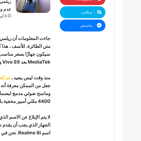
ريلمي 
عدم وص
سكايب
3 أبريل، 2023
ماسنجر
متن الطائرة. للأسف ، هذا 
سيكون جهازًا بسعر مناسب.
MediaTek بعد Vivo S9 و Vivo X60t.
منذ وقت ليس ببعيد ،
تم العثور عل
4400 مللي أمبير مخفية بالداخل. يعمل الهاتف الذكي بنظام التشغيل Android 11.
اسم Realme 8i. نحن في انتظار مزيد من المعلومات لفهم العناصر الجديدة التي تنتظرنا.