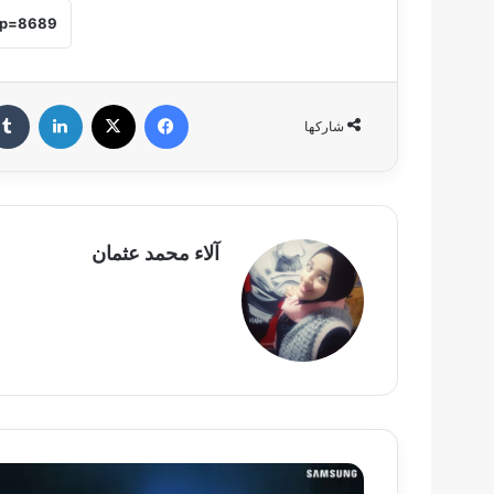
فيسبوك
‫X
لينكدإن
شاركها
آلاء محمد عثمان
تحديد