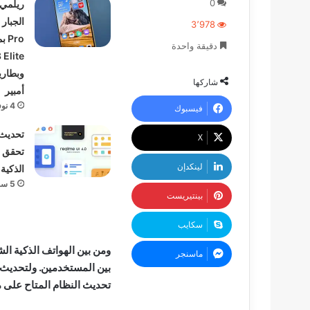
0
ريلمي 
3٬978
Pro
دقيقة واحدة
Elite
شاركها
أمبير
4 نوفمبر، 2024
فيسبوك
‫X
تحقق م
لينكدإن
الذكية 
5 سبتمبر، 2022
بينتيريست
سكايب
ومن بين الهواتف الذكية ال
ماسنجر
بين المستخدمين. ولتحديث ن
تحديث النظام المتاح على 