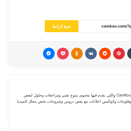
نسخ الرابط
بينتيريست
Odnoklassniki
‫Pocket
ماسنجر
مدحت ماجد كوته صاحب موقع وقناة CamKou واللي بقدم فيها محتوى منوع تقني ومراجعات وحلول لبعض
ات وفلوجات وكواليس اعلانات مع بعض دروس وشروحات تخص مجال الميديا
رام
‫TikT