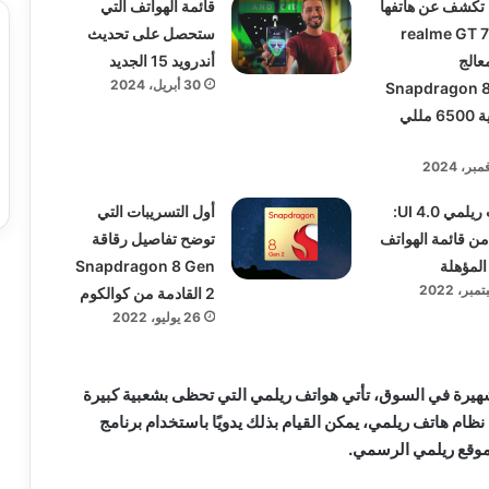
تكشف عن هاتفها
قائمة الهواتف التي
الجبار realme GT 7
ستحصل على تحديث
 بمعالج
أندرويد 15 الجديد
30 أبريل، 2024
Snapdragon 8 
وبطارية 6500 مللي
تحديث ريلمي UI 4.0:
أول التسريبات التي
ن قائمة الهواتف
توضح تفاصيل رقاقة
المؤهلة
Snapdragon 8 Gen
2 القادمة من كوالكوم
26 يوليو، 2022
شهيرة في السوق، تأتي هواتف ريلمي التي تحظى بشعبية كبيرة
ظام هاتف ريلمي، يمكن القيام بذلك يدويًا باستخدام برنامج
موقع ريلمي الرسمي.