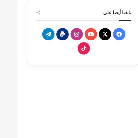
تابعنا أيضا على
‫X
فيسبوك
‫YouTube
انستقرام
تيلقرام
‫TikTok