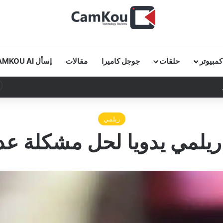
كمبيوتر
حلقات
جوجل كاميرا
مقالات
إسأل CAMKOU AI
 كاملة في دقائق!
ريلمي
يلمي يدويا لحل مشكلة ع