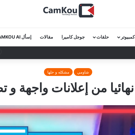
كمبيوتر
حلقات
جوجل كاميرا
مقالات
إسأل CAMKOU AI
 كاملة في دقائق!
شاومي
مشكله و حلها
هائيا من إعلانات واجهة و 