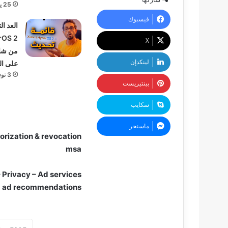
25 يوليو، 2025
فيسبوك
العد ال
‫X
من شا
لينكدإن
على ال
3 نوفمبر، 2024
بينتيريست
سكايب
ماسنجر
msa
d ad recommendations