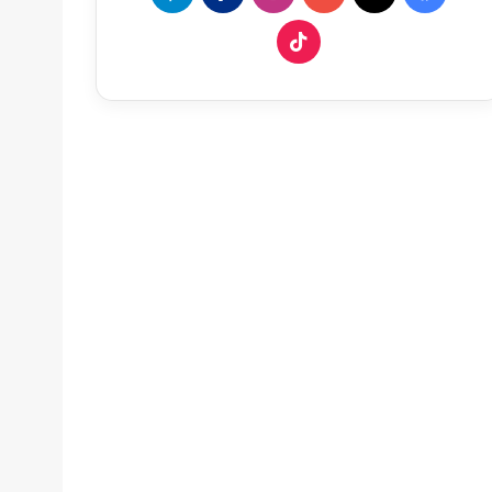
‫TikTok