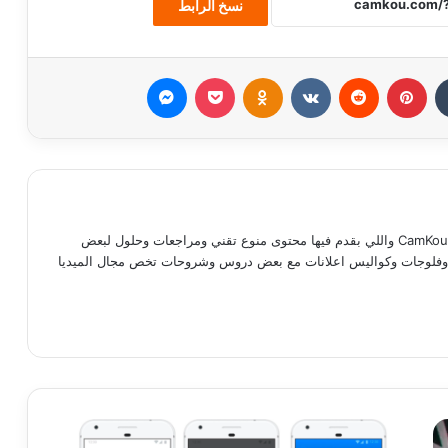
نسخ الرابط
بينتيريست
Odnoklassniki
‫Pocket
ماسنجر
مدحت ماجد كوته صاحب موقع وقناة CamKou واللي بقدم فيها محتوى منوع تقني ومراجعات وحلول لبعض
ات وفلوجات وكواليس اعلانات مع بعض دروس وشروحات تخص مجال الميديا
رام
‫TikT
تحديث