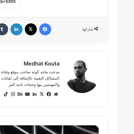
فيسبوك
‫X
لينكدإن
شاركها
Medhat Kouta
المشاكل التقنية بالإضافة إلى لقائ
والمهتمين بيها وحجات تانيه كتير
موقع
‫X
فيسبوك
لينكدإن
‫YouTube
بيهانس
انستق
ok
الويب
يوتيوب