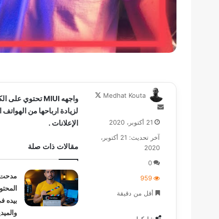
تابع
Medhat Kouta
واجهه MIUI تحتوي
على
أرسل
لزيادة ارباحها من الهواتف 
X
بريدا
21 أكتوبر، 2020
الإعلانات .
إلكترونيا
آخر تحديث: 21 أكتوبر،
مقالات ذات صلة
2020
0
مدحت ك
959
المحتو
أقل من دقيقة
بيده ف
والميدي
شاركها