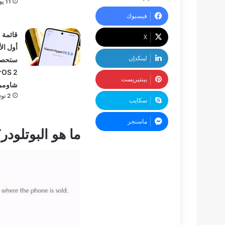
11 يونيو، 2025
فيسبوك
قائمة
‫X
أول ال
لينكدإن
ستحصل
بينتيريست
شاومي 
2 نوفمبر، 2024
سكايب
ماسنجر
ما هو البوتلودر