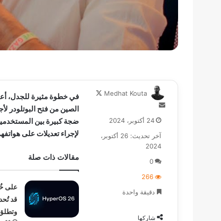
تابع
Medhat Kouta
في خطوة مثيرة للجدل، أعل
على
أرسل
الصين من فتح البوتلودر لأ
X
بريدا
24 أكتوبر، 2024
ضجة كبيرة بين المستخدمين،
إلكترونيا
لإجراء تعديلات على هواتفهم
آخر تحديث: 26 أكتوبر،
2024
مقالات ذات صلة
0
266
على خُ
دقيقة واحدة
قد تُح
وتطلق perOS 26
شاركها