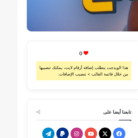
0
هذا الويدجت يتطلب إضافة أرقام لايت، يمكنك تنصيبها
من خلال قائمة القالب > تنصيب الإضافات.
تابعنا أيضا على
‫X
فيسبوك
‫YouTube
انستقرام
تيلقرام