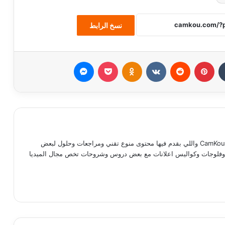
نسخ الرابط
بينتيريست
Odnoklassniki
‫Pocket
ماسنجر
مدحت ماجد كوته صاحب موقع وقناة CamKou واللي بقدم فيها محتوى منوع تقني ومراجعات وحلول لبعض
ات وفلوجات وكواليس اعلانات مع بعض دروس وشروحات تخص مجال الميديا
رام
‫TikT