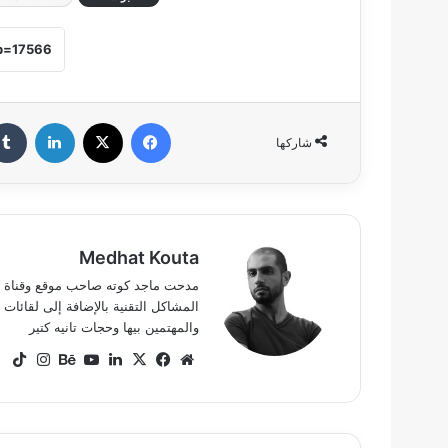
فيسبوك
‫X
لينكدإن
شاركها
Medhat Kouta
المشاكل التقنية بالإضافة إلى لقائ
والمهتمين بيها وحجات تانيه كتير
موقع
‫X
فيسبوك
لينكدإن
‫YouTube
بيهانس
انستق
ok
الويب