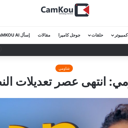
كمبيوتر
حلقات
جوجل كاميرا
مقالات
إسأل CAMKOU AI
شاومي
ي: انتهى عصر تعديلات النظ