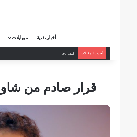
أخبار تقنية
موبايلات
أحدث المقالات
كيف تحمي أطفالك من ظاهرة “Elsagate” على يوتيوب؟
قرار صادم من شاوم