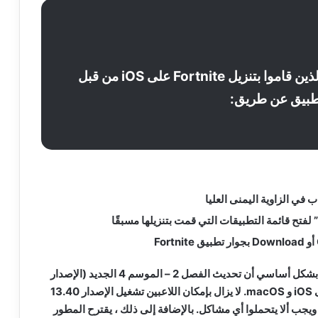
يمكن للاعبين الذين قاموا بتنزيل Fortnite على iOS من قبل
تطبيق عن طريق:
 في الزاوية اليمنى العليا
 لفتح قائمة التطبيقات التي قمت بتنزيلها مسبقًا
لذلك ، تؤكد Epic Games بشكل أساسي أن تحديث الفصل 2 – الموسم 4 الجديد (الإصدار
14.00) لن يتم إصداره على iOS و macOS. لا يزال بإمكان اللاعبين تشغيل الإصدار 13.40
 الفصل 2 – الموسم 3 ، ويجب ألا يتحملوا أي مشاكل. بالإضافة إلى ذلك ، يقترح المطور