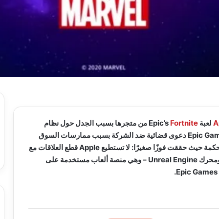
A
لعبة Epic’s
Fortnite
من متجرها بسبب الجدل حول نظام
الدفع . بعد ذلك ، رفعت Epic Games دعوى قضائية ضد الشركة بسبب ممارسات السوق
غير العادلة وذهبت إلى المحكمة حيث حققت فوزًا صغيرًا: لا تستطيع Apple قطع العلاقات مع
واجهات برمجة التطبيقات ومحرك Unreal Engine – وهي منصة ألعاب مستخدمة على