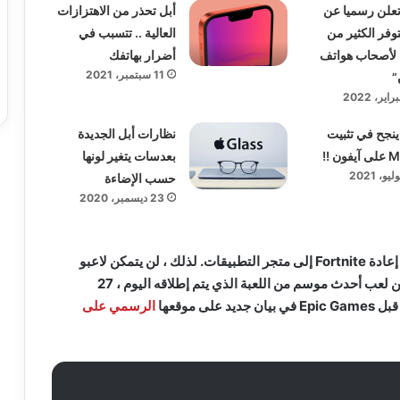
تعلن رسميا عن
أبل تحذر من الاهتزازات
توفر الكثير من
العالية .. تتسبب في
 لأصحاب هواتف
أضرار بهاتفك
11 سبتمبر، 2021
”
نجح في تثبيت
نظارات أبل الجديدة
ون !!
بعدسات يتغير لونها
حسب الإضاءة
23 ديسمبر، 2020
ومع ذلك ، لم تُجبر أبل على إعادة Fortnite إلى متجر التطبيقات. لذلك ، لن يتمكن لاعبو
Fortnite على أجهزة ابل من لعب أحدث موسم من اللعبة الذي يتم إطلاقه اليوم ، 27
لى موقعها
الرسمي على