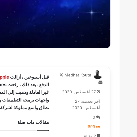
تابع
Medhat Kouta
قبل أسبوعين ، أزالت
pple
على
أرسل
X
بريدا
27 أغسطس، 2020
إلكترونيا
آخر تحديث: 27
نطاق واسع مملوكة لشركة Epic Games.
أغسطس، 2020
0
مقالات ذات صلة
699
2 دقائق