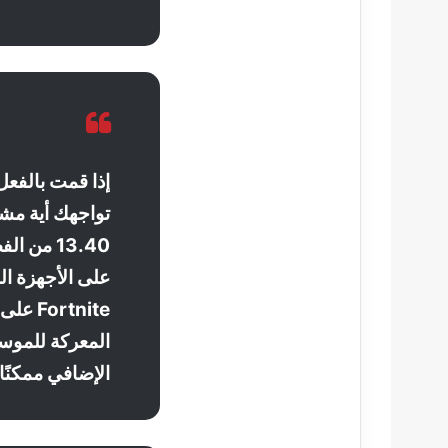
تواجهك أية مش
على الأجهزة ال
rtnite
الإضافي ممكنًا