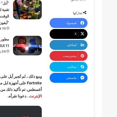
“أبل” 
تقنية ل
شاركها
الوقت
“آيفون
فيسبوك
10 فبراير، 2022
‫X
مطور ي
لينكدإن
MIUI 11 على آيف
24 يوليو، 2021
بينتيريست
سكايب
ماسنجر
أغسطس. تم تأكيد ذلك من قبل Epic Games في بيان جديد ع
الإنترنت
. دعونا نقرأه.