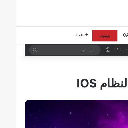
تابعنا
يوتيوب
الوضع المظلم
بحث
عن
ام IOS