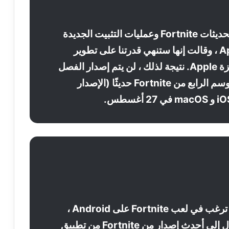
تحظر Apple تحديثات Fortnite وعمليات التثبيت الجديدة
على App Store ، وقالت إنها ستنهي قدرتنا على تطوير
Fortnite لأجهزة Apple. نتيجة لذلك ، لن يتم إصدار الفصل
2 – تحديث الموسم الرابع من Fortnite حديثًا (الإصدار
إذا كنت لا تزال ترغب في لعب Fortnite على Android ،
فيمكنك الوصول إلى أحدث إصدار من Fortnite من تطبيق