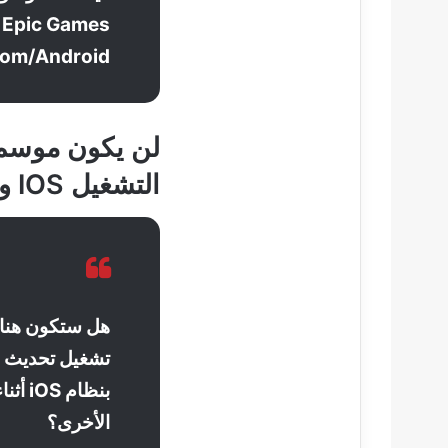
Fortnite.com/Android أو e
التشغيل IOS و MACOS
هل ستكون هنا
بنظام
الأخرى؟