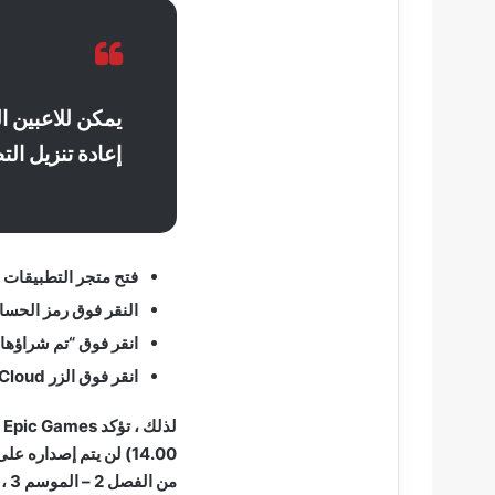
إعادة تنزيل ال
فتح متجر التطبيقات
النقر فوق رمز الحساب
انقر فوق “تم شراؤها”
انقر فوق الزر Cloud أو Download بجوار تطبيق Fortnite
من