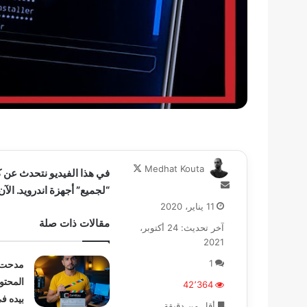
تابع
Medhat Kouta
على
أرسل
“لجميع” أجهزة اندرويد. ال
X
بريدا
11 يناير، 2020
إلكترونيا
مقالات ذات صلة
آخر تحديث: 24 أكتوبر،
2021
1
مدحت ك
المحتو
42٬364
بيده ف
أقل من دقيقة