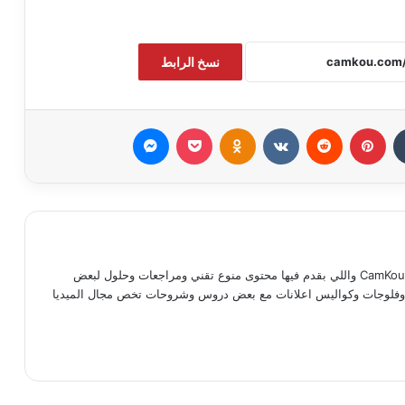
نسخ الرابط
بينتيريست
Odnoklassniki
‫Pocket
ماسنجر
مدحت ماجد كوته صاحب موقع وقناة CamKou واللي بقدم فيها محتوى منوع تقني ومراجعات وحلول لبعض
ات وفلوجات وكواليس اعلانات مع بعض دروس وشروحات تخص مجال الميديا
رام
‫TikT