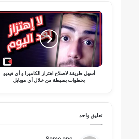
أسهل
طريقة
لاصلاح
اهتزاز
الكاميرا
و
أي
فيديو
بخطوات
بسيطة
أسهل طريقة لاصلاح اهتزاز الكاميرا و أي فيديو
من
بخطوات بسيطة من خلال أي موبايل
خلال
أي
موبايل
تعليق واحد
ي
Some one
: