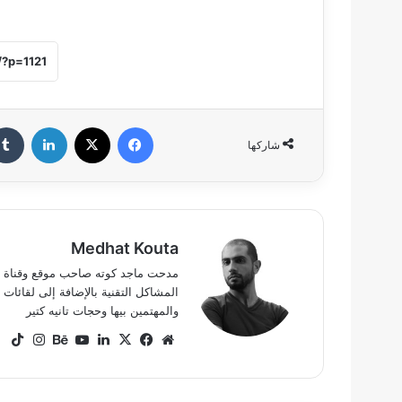
فيسبوك
‫X
لينكدإن
شاركها
Medhat Kouta
المشاكل التقنية بالإضافة إلى لقائ
والمهتمين بيها وحجات تانيه كتير
موقع
‫X
فيسبوك
لينكدإن
‫YouTube
بيهانس
انستق
ok
الويب