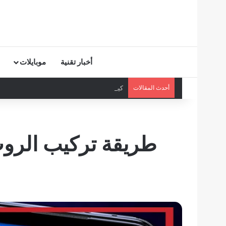
أخبار تقنية
موبايلات
أحدث المقالات
كيف تحمي أطفالك من ظاهرة “Elsagate” على يوتيوب؟