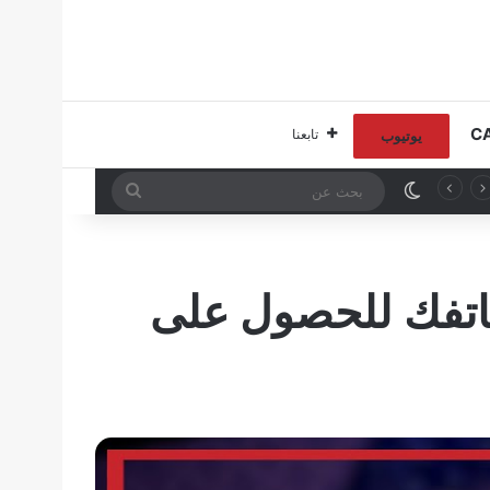
تابعنا
يوتيوب
الوضع المظلم
بحث
عن
ركيب الروت و magisk manager لهاتفك للحصول على