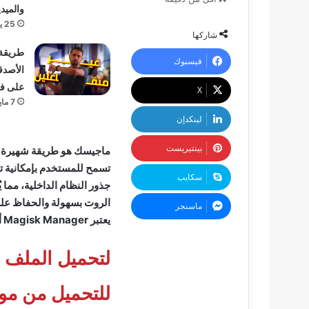
والميدي
25 يوليو، 2025
شاركها
طريقة
فيسبوك
الأصدق
على ف
‫X
7 مايو، 2024
لينكدإن
بينتيريست
تسمح للمستخدم بإمكانية ت
سكايب
جذور النظام الداخلية، مما 
الروت بسهولة والحفاظ على 
ماسنجر
يعتبر Magisk Manager أيضًا بديل جيد لتطبيق SuperSU
لتحميل الملف 
للتحميل من موقع sk