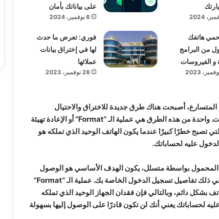
ارتك
على بياناتك بأمان
6 نوفمبر، 2024
حمي هاتفك
فوري: تعرض ما حدث
ل من البرامج
لها في إختراق بيانات
 و الفيروسات
عملائها
26 نوفمبر، 2023
المتسارع، أصبحت هناك طرق جديدة للاختراق والاحتيال
تستهدف مستخدمي الإنترنت. واحدة من هذه الطرق هي عملية الـ “Format” أو الإعادة تهيئة
ي تصبح خطرًا كبيرًا عندما يكون الهاتف الوحيد الذي تملكه هو
لدخول عليه لحساباتك.
 المحمول بواسطة متسلل، يكون الهدف الأساسي هو الوصول
إلى بياناتك الحساسة، بما في ذلك تفاصيل تسجيل الدخول الخاصة بك. عملية الـ “Format”
تف بشكل دائم، وبالتالي فإن فقدان الجهاز الوحيد الذي تملكه
ه لحساباتك يعني أنك لن تكون قادرًا على الوصول إليها بسهولة