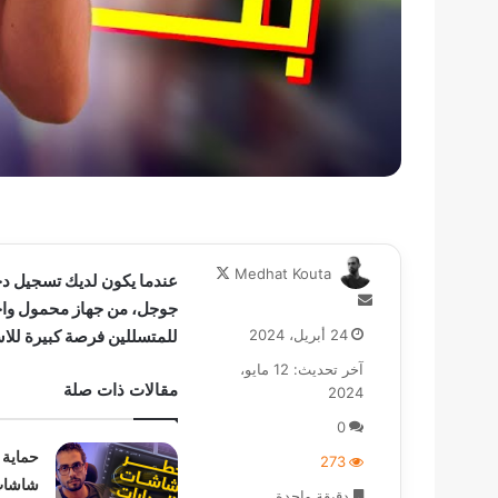
تابع
Medhat Kouta
عندما يكون لديك تسجيل د
على
أرسل
جوجل، من جهاز محمول واح
X
بريدا
24 أبريل، 2024
للمتسللين فرصة كبيرة للاس
إلكترونيا
آخر تحديث: 12 مايو،
مقالات ذات صلة
2024
0
حماية 
273
شاشات 
دقيقة واحدة