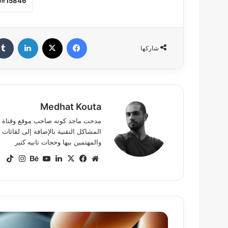
فيسبوك
‫X
لينكدإن
شاركها
Medhat Kouta
المشاكل التقنية بالإضافة إلى لقائ
والمهتمين بيها وحجات تانيه كتير
موقع
‫X
فيسبوك
لينكدإن
‫YouTube
بيهانس
انستق
ok
الويب
الأجهزة
التي