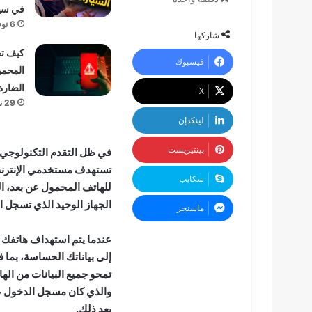
في سي
6 نوفمبر، 2024
شاركها
كيف ت
فيسبوك
المحمو
الضارة
‫X
29 نوفمبر، 2023
لينكدإن
بينتيريست
في ظل التقدم التكنولوجي 
سكايب
للهاتف المحمول عن بعد، الت
الجهاز الوحيد الذي تسجل ا
ماسنجر
عندما يتم استهداف هاتفك
تمحو جميع البيانات من الها
والذي كان مسجل الدخول علي
بعد ذلك.