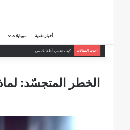
أخبار تقنية
موبايلات
أحدث المقالات
كيف تحمي أطفالك من ظاهرة “Elsagate” على يوتيوب؟
الخطر المتجسّد: لما