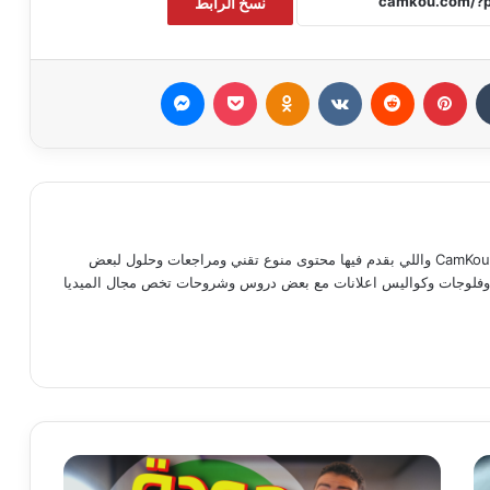
نسخ الرابط
بينتيريست
Odnoklassniki
‫Pocket
ماسنجر
مدحت ماجد كوته صاحب موقع وقناة CamKou واللي بقدم فيها محتوى منوع تقني ومراجعات وحلول لبعض
ات وفلوجات وكواليس اعلانات مع بعض دروس وشروحات تخص مجال الميديا
رام
‫TikT
حل
مشكلة