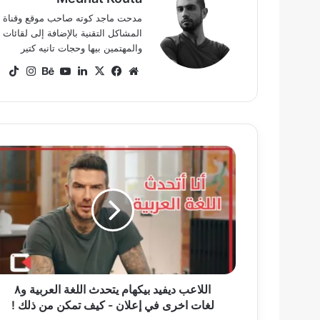
المشاكل التقنية بالإضافة إلى لقائ
والمهتمين بيها وحجات تانيه كتير
موقع
‫X
فيسبوك
لينكدإن
‫YouTube
بيهانس
انستق
ok
الويب
اللاعب
ديفيد
بيكهام
يتحدث
اللغة
العربية
و٨
لغات
اخرى
في
اللاعب ديفيد بيكهام يتحدث اللغة العربية و٨
إعلان
لغات اخرى في إعلان - كيف تمكن من ذلك !
-