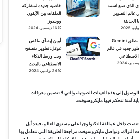
ى الذي صنع اسمه
خاصية جديدة لمشاركة
ي عالم التصوير
الملفات بين الآيفون
ا الحديثة
وويندوز
16 ديسمبر، 2024
جوجل تطلق Gemini
أوبن إيه.آي تنافس
: تطور جديد في عالم
غوغل: تطوير متصفح
 الاصطناعي
ويب وربط الذكاء
الاصطناعي بالبحث
24 نوفمبر، 2024
لوصول إلى هذه العينات الصوتية، والتي لا تتضمن معرفات
ابة آمنة تتحكم فيها مايكروسوفت.
نصت داخل عمالقة التكنولوجيا على مستوى العالم، فبعد أبل
التراك، وتواصل مايكروسوفت مراجعة الطريقة التي تتعامل بها