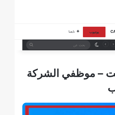
تابعنا
يوتيوب
الوضع المظلم
بحث
عن
فت – موظفي الشركة
ب