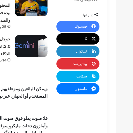
المحتو
بيده ف
شاركها
والميدي
فيسبوك
25 يوليو، 2025
‫X
2.0
لينكدإن
الذكاء
14 ديسمبر، 2024
بينتيريست
سكايب
ويمكن للبائعين وموظفيهم ا
ماسنجر
المستخدم أو الجهاز، عبر بو
فلا صوت يعلو فوق صوت الت
وأمازون دخلت مايكروسوفت 