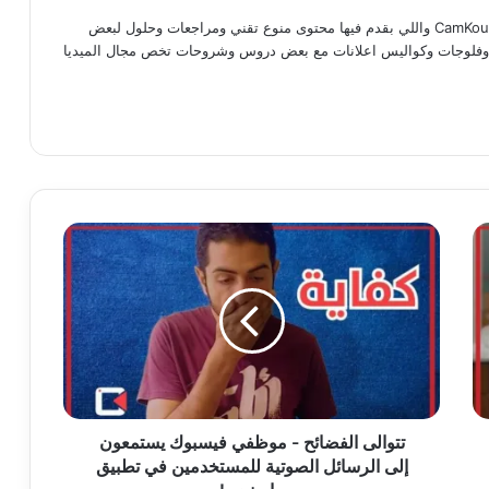
مدحت ماجد كوته صاحب موقع وقناة CamKou واللي بقدم فيها محتوى منوع تقني ومراجعات وحلول لبعض
ات وفلوجات وكواليس اعلانات مع بعض دروس وشروحات تخص مجال الميديا
رام
‫TikT
تتوالى
الفضائح
-
موظفي
فيسبوك
يستمعون
إلى
الرسائل
الصوتية
للمستخدمين
تتوالى الفضائح - موظفي فيسبوك يستمعون
في
إلى الرسائل الصوتية للمستخدمين في تطبيق
تطبيق