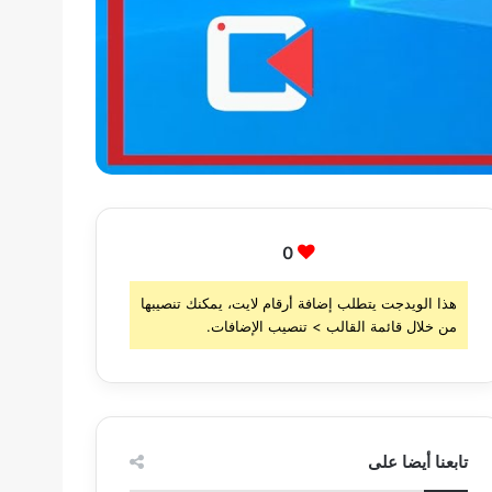
0
هذا الويدجت يتطلب إضافة أرقام لايت، يمكنك تنصيبها
من خلال قائمة القالب > تنصيب الإضافات.
تابعنا أيضا على