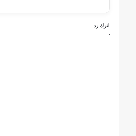
كيف
تمكن
من
ذلك
اترك رد
!