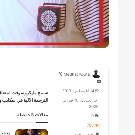
تابع
Medhat Kouta
على
أرسل
X
بريدا
14 أغسطس، 2019
تسمح مايكروسوفت لمتعاقدي
إلكترونيا
الترجمة الآلية في سكايب و
آخر تحديث: 10 فبراير،
2020
مقالات ذات صلة
0
786
مدحت ك
دقيقة واحدة