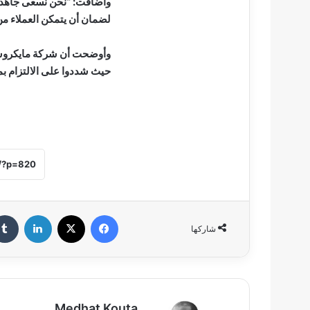
وأضافت: “نحن نسعى جاهدين
لضمان أن يتمكن العملاء من 
وأوضحت أن شركة مايكروسو
حيث شددوا على الالتزام بم
فيسبوك
‫X
لينكدإن
شاركها
Medhat Kouta