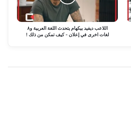
العربية
و٨
لغات
اخرى
في
اللاعب ديفيد بيكهام يتحدث اللغة العربية و٨
إعلان
لغات اخرى في إعلان - كيف تمكن من ذلك !
-
كيف
تمكن
من
ذلك
!