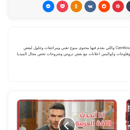
بينتيريست
Odnoklassniki
‫Pocket
ماسنجر
مدحت ماجد كوته صاحب موقع وقناة CamKou واللي بقدم فيها محتوى منوع تقني ومراجعات وحلول لبعض
ات وفلوجات وكواليس اعلانات مع بعض دروس وشروحات تخص مجال الميديا
رام
‫TikT
اللاعب
ديفيد
بيكهام
يتحدث
اللغة