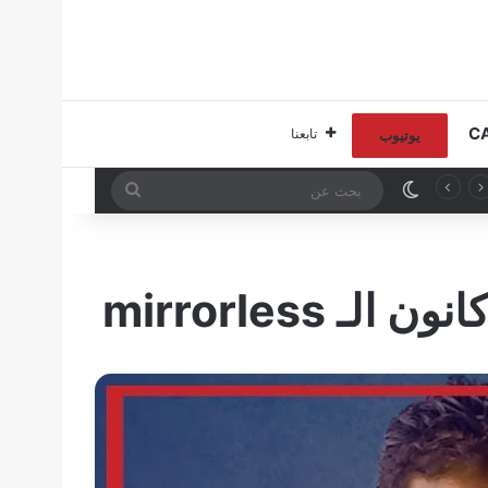
تابعنا
يوتيوب
الوضع المظلم
بحث
عن
mirrorles