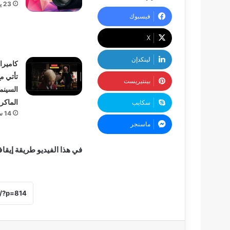
23 يناير، 2024
فيسبوك
‫X
لينكدإن
تأتي مع
بينتيريست
السينم
الماكر
سكايب
14 سبتمبر، 2021
ماسنجر
في هذا الفيديو طريقة إيقا