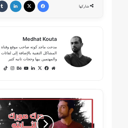
فيسبوك
‫X
لينكدإن
شاركها
Medhat Kouta
المشاكل التقنية بالإضافة إلى لقائ
والمهتمين بيها وحجات تانيه كتير
موقع
‫X
فيسبوك
لينكدإن
‫YouTube
بيهانس
انستق
ok
الويب
ابهر
اصدقائك
في
العيد
-