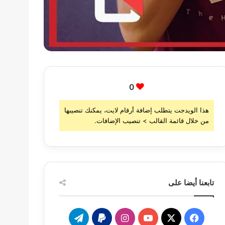
0
هذا الويدجت يتطلب إضافة أرقام لايت، يمكنك تنصيبها
من خلال قائمة القالب > تنصيب الإضافات.
تابعنا أيضا على
‫X
فيسبوك
‫YouTube
انستقرام
تيلقرام