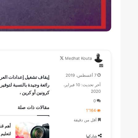
تابع
Medhat Kouta
على
أرسل
X
بريدا
7 أغسطس، 2019
إلكترونيا
رائعة وجيدة بالنسبة لتوفير
آخر تحديث: 10 فبراير،
2020
كرونين أو كرين ،
0
مقالات ذات صلة
1٬164
أقل من دقيقة
أهم قن
لتعليم 
شاركها