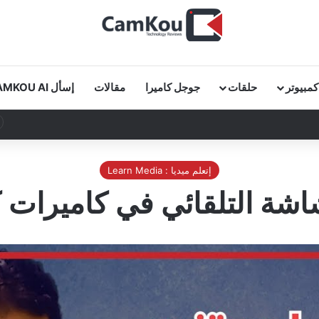
كمبيوتر
حلقات
جوجل كاميرا
مقالات
إسأل CAMKOU AI
 كاملة في دقائق!
إتعلم ميديا : Learn Media
لتلقائي في كاميرات كانون الـ s