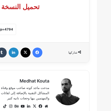
تحميل النسخة 
فيسبوك
‫X
لينكدإن
شاركها
Medhat Kouta
المشاكل التقنية بالإضافة إلى لقائ
والمهتمين بيها وحجات تانيه كتير
موقع
‫X
فيسبوك
لينكدإن
‫YouTube
بيهانس
انستق
ok