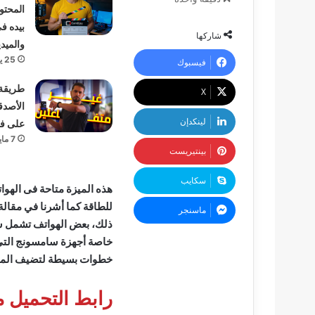
المحتو
بيده ف
شاركها
والميدي
25 يوليو، 2025
فيسبوك
طريقة
‫X
الأصدق
لينكدإن
على ف
7 مايو، 2024
بينتيريست
سكايب
هذه الميزة متاحة فى الهوا
للطاقة كما أشرنا في مقالة
ماسنجر
خاصة أجهزة سامسونج التي 
خطوات بسيطة لتضيف الميز
رابط التحميل 