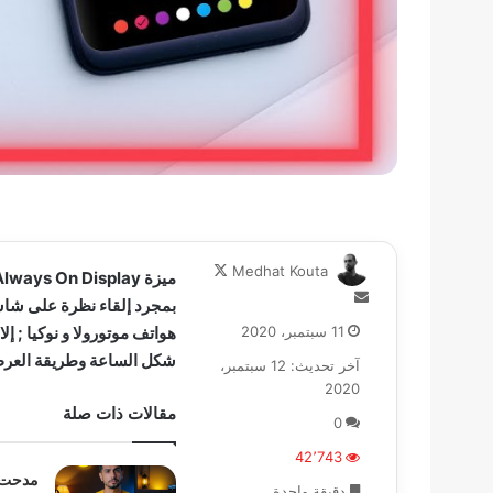
تابع
Medhat Kouta
على
أرسل
بمجرد إلقاء نظرة على شاش
X
بريدا
11 سبتمبر، 2020
هواتف موتورولا و نوكيا ; إ
إلكترونيا
شكل الساعة وطريقة العر
آخر تحديث: 12 سبتمبر،
2020
مقالات ذات صلة
0
42٬743
مدحت ك
دقيقة واحدة