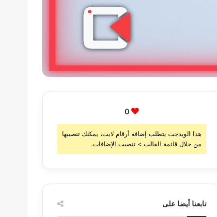
0
هذا الويدجت يتطلب إضافة أرقام لايت، يمكنك تنصيبها
من خلال قائمة القالب > تنصيب الإضافات.
تابعنا أيضا على