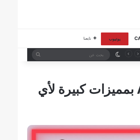
تابعنا
يوتيوب
الوضع المظلم
بحث
عن
خاصية الشاشه الدائمة – Always On Display بمميزات كبيرة لأي