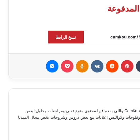
المدفوعة
نسخ الرابط
بينتيريست
Odnoklassniki
‫Pocket
ماسنجر
مدحت ماجد كوته صاحب موقع وقناة CamKou واللي بقدم فيها محتوى منوع تقني ومراجعات وحلول لبعض
ات وفلوجات وكواليس اعلانات مع بعض دروس وشروحات تخص مجال الميديا
رام
‫TikT