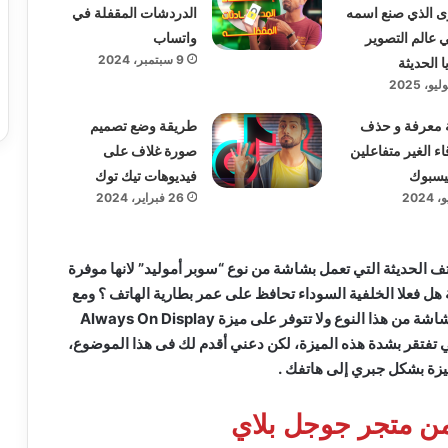
ى الذي صنع اسمه
الدردشات المقفلة في
ي عالم التصوير
واتساب
9 سبتمبر، 2024
ا الحديثة
 معرفة و حذف
طريقة وضع تصميم
اء الغير متفاعلين
صورة غلاف على
يسبوك
فيديوهات تيك توك
26 فبراير، 2024
تف الحديثة التي تعمل بشاشة من نوع “سوبر أموليد” لانها موفرة
 هل فعلا الخلفية السوداء تحافظ على عمر بطارية الهاتف ؟ ومع
ذلك، بعض الهواتف تشمل شاشة من هذا النوع ولا تتوفر على ميزة Always On Display
تفتقر بشدة هذه الميزة، لكن دعني أقدم لك فى هذا الموضوع،
ة بشكل جبري إلى هاتفك .
من متجر جوجل بلاي