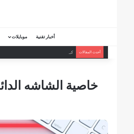
أخبار تقنية
موبايلات
أحدث المقالات
كيف تحمي أطفالك من ظاهرة “Elsagate” على يوتيوب؟