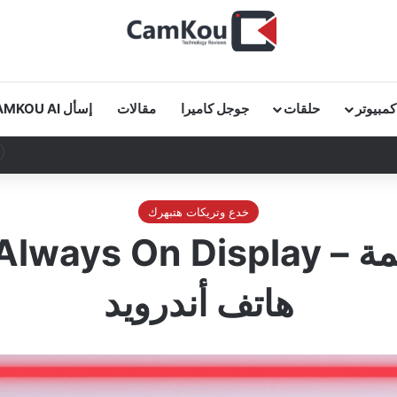
كمبيوتر
حلقات
جوجل كاميرا
مقالات
إسأل CAMKOU AI
خدع وتريكات هتبهرك
هاتف أندرويد